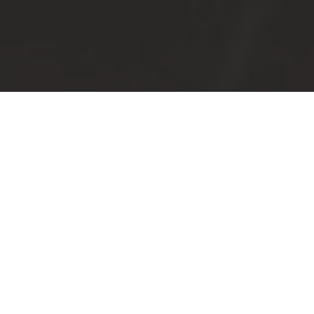
Description
Nina Gauthier L'institut
BEAUTÉ, COSMÉTIQUE ET SOINS