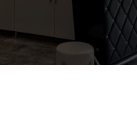
Mon compte
Titre du bloc de compte
SOUS-TITRE DU BLOC
Vous avez déjà utilisé ce service ?
Email
*